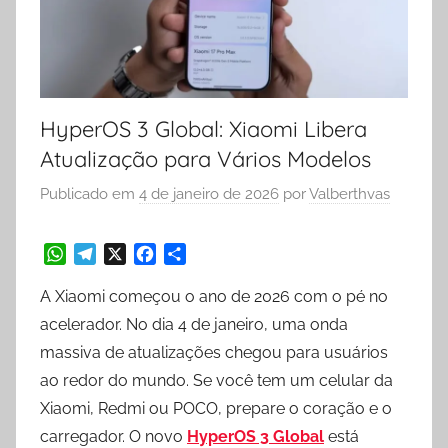
HyperOS 3 Global: Xiaomi Libera
Atualização para Vários Modelos
Publicado em
4 de janeiro de 2026
por
Valberthvas
W
T
X
F
S
A Xiaomi começou o ano de 2026 com o pé no
h
e
a
h
a
l
c
a
acelerador. No dia 4 de janeiro, uma onda
t
e
e
r
massiva de atualizações chegou para usuários
s
g
b
e
ao redor do mundo. Se você tem um celular da
A
r
o
p
a
o
Xiaomi, Redmi ou POCO, prepare o coração e o
p
m
k
carregador. O novo
HyperOS 3 Global
está