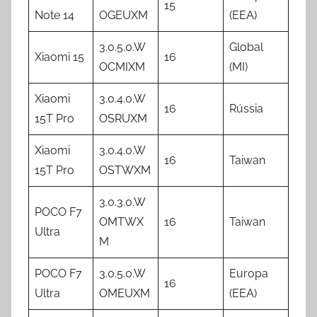
15
Note 14
OGEUXM
(EEA)
3.0.5.0.W
Global
Xiaomi 15
16
OCMIXM
(MI)
Xiaomi
3.0.4.0.W
16
Rússia
15T Pro
OSRUXM
Xiaomi
3.0.4.0.W
16
Taiwan
15T Pro
OSTWXM
3.0.3.0.W
POCO F7
OMTWX
16
Taiwan
Ultra
M
POCO F7
3.0.5.0.W
Europa
16
Ultra
OMEUXM
(EEA)