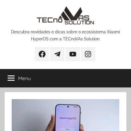
Pular
para
o
conteúdo
Descubra novidades e dicas sobre o ecossistema Xiaomi
HyperOS com a TECnoVAs Solution.
Facebook
Telegram
YouTube
Instagram
Menu