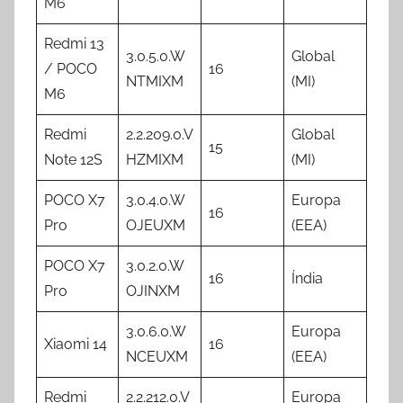
M6
Redmi 13
3.0.5.0.W
Global
/ POCO
16
NTMIXM
(MI)
M6
Redmi
2.2.209.0.V
Global
15
Note 12S
HZMIXM
(MI)
POCO X7
3.0.4.0.W
Europa
16
Pro
OJEUXM
(EEA)
POCO X7
3.0.2.0.W
16
Índia
Pro
OJINXM
3.0.6.0.W
Europa
Xiaomi 14
16
NCEUXM
(EEA)
Redmi
2.2.212.0.V
Europa