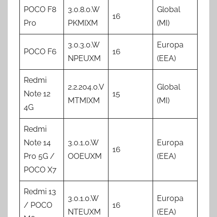
POCO F8
3.0.8.0.W
Global
16
Pro
PKMIXM
(MI)
3.0.3.0.W
Europa
POCO F6
16
NPEUXM
(EEA)
Redmi
2.2.204.0.V
Global
Note 12
15
MTMIXM
(MI)
4G
Redmi
Note 14
3.0.1.0.W
Europa
16
Pro 5G /
OOEUXM
(EEA)
POCO X7
Redmi 13
3.0.1.0.W
Europa
/ POCO
16
NTEUXM
(EEA)