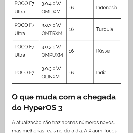
POCO F7
3.0.4.0.W
16
Indonésia
Ultra
OMIDXM
POCO F7
3.0.3.0.W
16
Turquia
Ultra
OMTRXM
POCO F7
3.0.3.0.W
16
Rússia
Ultra
OMRUXM
3.0.3.0.W
POCO F7
16
Índia
OLINXM
O que muda com a chegada
do HyperOS 3
A atualização não traz apenas números novos,
mas melhorias reais no dia a dia. A Xiaomi focou