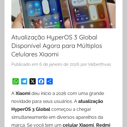
Atualização HyperOS 3 Global
Disponível Agora para Múltiplos
Celulares Xiaomi
Publicado em
6 de janeiro de 2026
por
Valberthvas
W
T
X
F
S
A
Xiaomi
deu início a 2026 com uma grande
h
e
a
h
a
l
c
a
novidade para seus usuários. A
atualização
t
e
e
r
HyperOS 3 Global
começou a chegar
s
g
b
e
simultaneamente em diversos aparelhos da
A
r
o
p
a
o
marca. Se você tem um
celular Xiaomi
,
Redmi