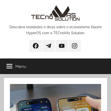
Pular
para
o
conteúdo
Descubra novidades e dicas sobre o ecossistema Xiaomi
HyperOS com a TECnoVAs Solution.
Facebook
Telegram
YouTube
Instagram
Menu