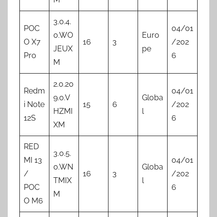
3.0.4.
POC
04/01
0.WO
Euro
O X7
16
3
/202
JEUX
pe
Pro
6
M
2.0.20
Redm
04/01
9.0.V
Globa
i Note
15
6
/202
HZMI
l
12S
6
XM
RED
3.0.5.
MI 13
04/01
0.WN
Globa
/
16
3
/202
TMIX
l
POC
6
M
O M6