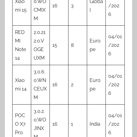
Xiao
0.WO
Globa
16
3
/202
mi 15
CMIX
l
6
M
RED
2.0.21
04/01
MI
2.0.V
Euro
15
8
/202
Note
OGE
pe
6
14
UXM
3.0.6.
04/01
Xiao
0.WN
Euro
16
2
/202
mi 14
CEUX
pe
6
M
3.0.2.
POC
04/01
0.WO
O X7
16
1
India
/202
JINX
Pro
6
M