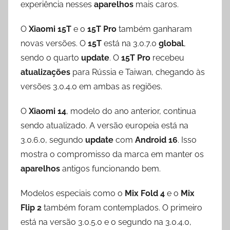
experiência nesses
aparelhos
mais caros.
O
Xiaomi 15T
e o
15T Pro
também ganharam
novas versões. O
15T
está na 3.0.7.0
global
,
sendo o quarto
update
. O
15T Pro
recebeu
atualizações
para Rússia e Taiwan, chegando às
versões 3.0.4.0 em ambas as regiões.
O
Xiaomi 14
, modelo do ano anterior, continua
sendo atualizado. A versão europeia está na
3.0.6.0, segundo
update
com
Android 16
. Isso
mostra o compromisso da marca em manter os
aparelhos
antigos funcionando bem.
Modelos especiais como o
Mix Fold 4
e o
Mix
Flip 2
também foram contemplados. O primeiro
está na versão 3.0.5.0 e o segundo na 3.0.4.0,