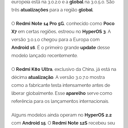
europeia está na 3.0.2.0 e a
global
na 3.0.5.0. São
três
atualizações
para a região
global
.
O
Redmi Note 14 Pro 5G
, conhecido como
Poco
X7
em certas regiões, estreou no
HyperOS 3
. A
versão 3.0.1.0 chegou para a Europa com
Android 16
. É o primeiro grande
update
desse
modelo lançado recentemente.
O
Redmi K80 Ultra
, exclusivo da China, já está na
décima
atualização
. A versão 3.0.7.0 mostra
como a fabricante testa intensamente antes de
liberar globalmente. Esse
aparelho
serve como
referência para os lançamentos internacionais.
Alguns modelos ainda operam no
HyperOS 2.2
com
Android 15
. O
Redmi Note 12S
recebeu seu