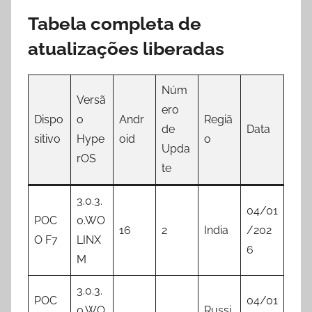
Tabela completa de
atualizações liberadas
Núm
Versã
ero
Dispo
o
Andr
Regiã
de
Data
sitivo
Hype
oid
o
Upda
rOS
te
3.0.3.
04/01
POC
0.WO
16
2
India
/202
O F7
LINX
6
M
3.0.3.
POC
04/01
0.WO
Russi