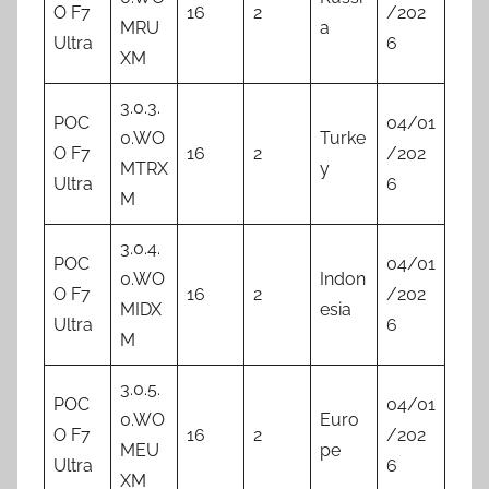
O F7
16
2
/202
MRU
a
Ultra
6
XM
3.0.3.
POC
04/01
0.WO
Turke
O F7
16
2
/202
MTRX
y
Ultra
6
M
3.0.4.
POC
04/01
0.WO
Indon
O F7
16
2
/202
MIDX
esia
Ultra
6
M
3.0.5.
POC
04/01
0.WO
Euro
O F7
16
2
/202
MEU
pe
Ultra
6
XM