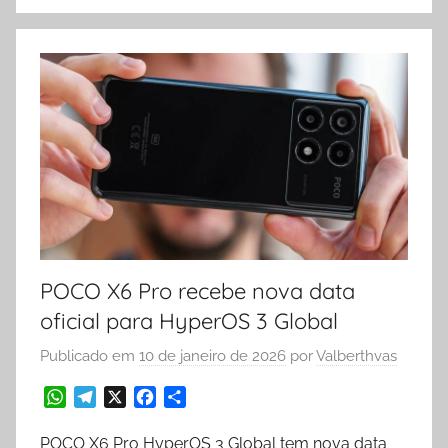
POCO X6 Pro recebe nova data
oficial para HyperOS 3 Global
Publicado em
10 de janeiro de 2026
por
Valberthvas
W
T
X
F
S
h
e
a
h
a
l
c
a
POCO X6 Pro HyperOS 3 Global tem nova data