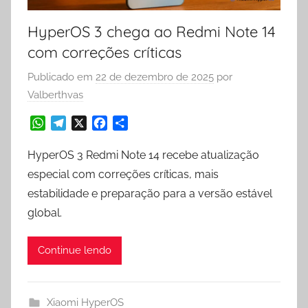
HyperOS 3 chega ao Redmi Note 14
com correções críticas
Publicado em
22 de dezembro de 2025
por
Valberthvas
W
T
X
F
S
h
e
a
h
a
l
c
a
HyperOS 3 Redmi Note 14 recebe atualização
t
e
e
r
especial com correções críticas, mais
s
g
b
e
estabilidade e preparação para a versão estável
A
r
o
global.
p
a
o
p
m
k
Continue lendo
Xiaomi HyperOS