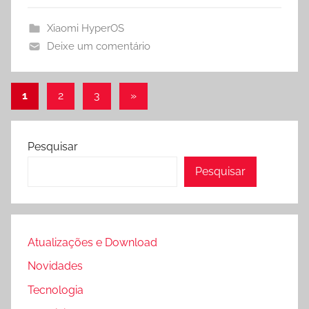
Xiaomi HyperOS
Deixe um comentário
Paginação
Post
1
2
3
»
seguinte
de
posts
Pesquisar
Pesquisar
Atualizações e Download
Novidades
Tecnologia