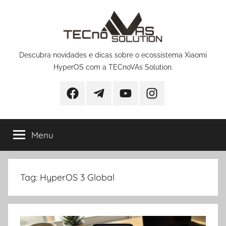
Pular
para
o
conteúdo
Descubra novidades e dicas sobre o ecossistema Xiaomi
HyperOS com a TECnoVAs Solution.
Facebook
Telegram
YouTube
Instagram
Menu
Tag:
HyperOS 3 Global