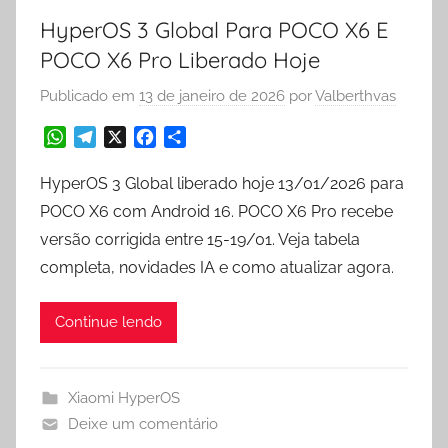
HyperOS 3 Global Para POCO X6 E
POCO X6 Pro Liberado Hoje
Publicado em
13 de janeiro de 2026
por
Valberthvas
W
T
X
F
S
h
e
a
h
a
l
c
a
HyperOS 3 Global liberado hoje 13/01/2026 para
t
e
e
r
POCO X6 com Android 16. POCO X6 Pro recebe
s
g
b
e
versão corrigida entre 15-19/01. Veja tabela
A
r
o
completa, novidades IA e como atualizar agora.
p
a
o
p
m
k
Continue lendo
Xiaomi HyperOS
Deixe um comentário