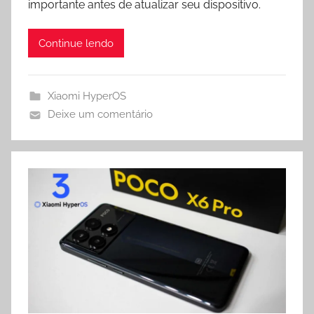
importante antes de atualizar seu dispositivo.
p
a
o
p
m
k
Continue lendo
Xiaomi HyperOS
Deixe um comentário