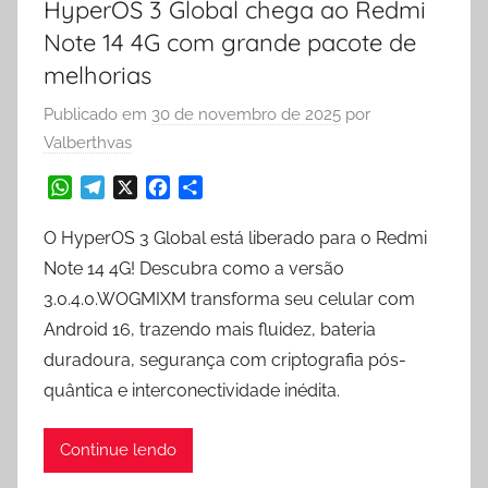
HyperOS 3 Global chega ao Redmi
Note 14 4G com grande pacote de
melhorias
Publicado em
30 de novembro de 2025
por
Valberthvas
W
T
X
F
S
h
e
a
h
a
l
c
a
O HyperOS 3 Global está liberado para o Redmi
t
e
e
r
Note 14 4G! Descubra como a versão
s
g
b
e
3.0.4.0.WOGMIXM transforma seu celular com
A
r
o
Android 16, trazendo mais fluidez, bateria
p
a
o
p
m
k
duradoura, segurança com criptografia pós-
quântica e interconectividade inédita.
Continue lendo