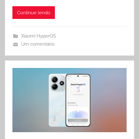
p
m
k
Continue lendo
Xiaomi HyperOS
Um comentário