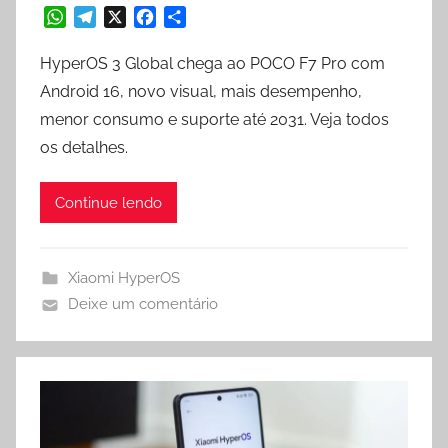
W
T
X
F
S
h
e
a
h
a
l
c
a
HyperOS 3 Global chega ao POCO F7 Pro com
t
e
e
r
Android 16, novo visual, mais desempenho,
s
g
b
e
menor consumo e suporte até 2031. Veja todos
A
r
o
os detalhes.
p
a
o
p
m
k
Continue lendo
Xiaomi HyperOS
Deixe um comentário