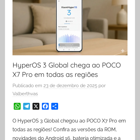
HyperOS 3 Global chega ao POCO
X7 Pro em todas as regiões
Publicado em
23 de dezembro de 2025
por
Valberthvas
W
T
X
F
S
h
e
a
h
a
l
c
a
O HyperOS 3 Global chegou ao POCO X7 Pro em
t
e
e
r
todas as regiões! Confira as versões da ROM,
s
g
b
e
novidades do Android 16, bateria otimizada e a