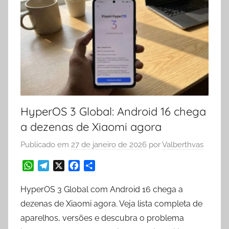
HyperOS 3 Global: Android 16 chega
a dezenas de Xiaomi agora
Publicado em
27 de janeiro de 2026
por
Valberthvas
W
T
X
F
S
h
e
a
h
a
l
c
a
HyperOS 3 Global com Android 16 chega a
t
e
e
r
dezenas de Xiaomi agora. Veja lista completa de
s
g
b
e
aparelhos, versões e descubra o problema
A
r
o