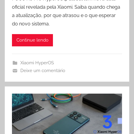
t
e
e
r
oficial revelada pela Xiaomi. Saiba quando chega
s
g
b
e
a atualização, por que atrasou e o que esperar
A
r
o
do novo sistema.
p
a
o
p
m
k
Continue lendo
Xiaomi HyperOS
Deixe um comentário