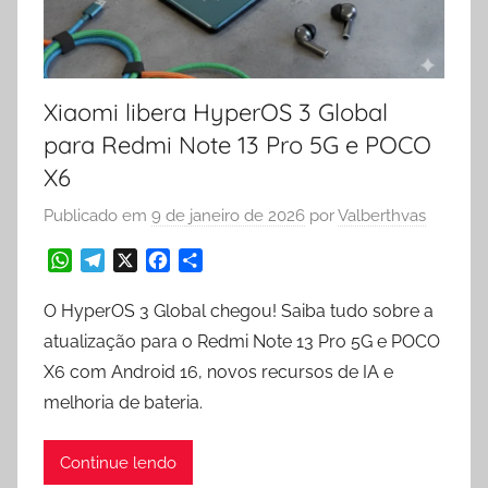
Xiaomi libera HyperOS 3 Global
para Redmi Note 13 Pro 5G e POCO
X6
Publicado em
9 de janeiro de 2026
por
Valberthvas
W
T
X
F
S
h
e
a
h
a
l
c
a
O HyperOS 3 Global chegou! Saiba tudo sobre a
t
e
e
r
atualização para o Redmi Note 13 Pro 5G e POCO
s
g
b
e
X6 com Android 16, novos recursos de IA e
A
r
o
melhoria de bateria.
p
a
o
p
m
k
Continue lendo