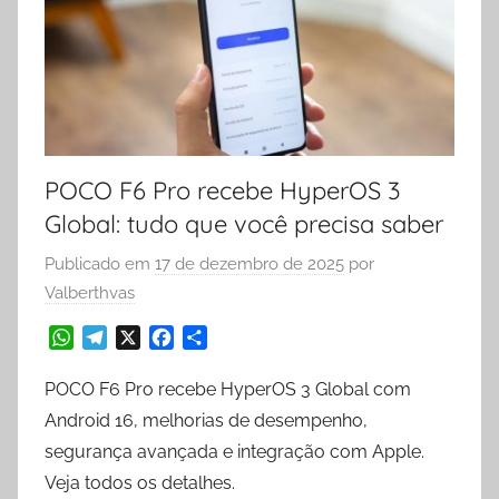
POCO F6 Pro recebe HyperOS 3
Global: tudo que você precisa saber
Publicado em
17 de dezembro de 2025
por
Valberthvas
W
T
X
F
S
h
e
a
h
a
l
c
a
POCO F6 Pro recebe HyperOS 3 Global com
t
e
e
r
Android 16, melhorias de desempenho,
s
g
b
e
segurança avançada e integração com Apple.
A
r
o
Veja todos os detalhes.
p
a
o