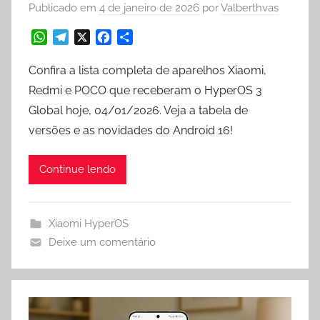
Publicado em
4 de janeiro de 2026
por
Valberthvas
W
T
X
F
S
h
e
a
h
a
l
c
a
Confira a lista completa de aparelhos Xiaomi,
t
e
e
r
Redmi e POCO que receberam o HyperOS 3
s
g
b
e
Global hoje, 04/01/2026. Veja a tabela de
A
r
o
versões e as novidades do Android 16!
p
a
o
p
m
k
Continue lendo
Xiaomi HyperOS
Deixe um comentário