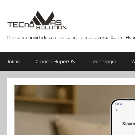
Pular
para
o
conteúdo
Descubra novidades e dicas sobre o ecossistema Xiaomi Hy
Início
Xiaomi HyperOS
Tecnologia
A