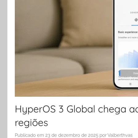
HyperOS 3 Global chega a
regiões
Publicado em
23 de dezembro de 2025
por
Valberthvas