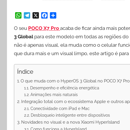
W
T
X
F
S
h
e
a
h
O seu
POCO X7 Pro
acaba de ficar ainda mais pote
a
l
c
a
3 Global
para este modelo em todas as regiões do 
t
e
e
r
não é apenas visual, ela muda como o celular funci
s
g
b
e
que dura mais e um visual limpo, este artigo é para
A
r
o
p
a
o
p
m
k
Índice
O que muda com o HyperOS 3 Global no POCO X7 Pro
Desempenho e eficiência energética
Animações mais naturais
Integração total com o ecossistema Apple e outros ap
Conectividade com iPad e Mac
Desbloqueio inteligente entre dispositivos
Novidades no visual e a nova Xiaomi HyperIsland
Como funciona a HyperIsland