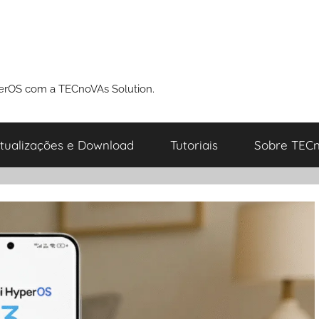
perOS com a TECnoVAs Solution.
tualizações e Download
Tutoriais
Sobre TECn