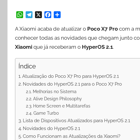
W
T
X
F
S
h
e
a
h
A Xiaomi acaba de atualizar o
Poco X7 Pro
com a ma
a
l
c
a
conhecer todas as novidades que chegam junto com 
t
e
e
r
Xiaomi
que já receberam o
HyperOS 2.1
.
s
g
b
e
A
r
o
p
a
o
Índice
p
m
k
Atualização do Poco X7 Pro para HyperOS 2.1
Novidades do HyperOS 2.1 para o Poco X7 Pro
Melhorias no Sistema
Alive Design Philosophy
Home Screen e Multitarefas
Game Turbo
Lista de Dispositivos Atualizados para HyperOS 2.1
Novidades do HyperOS 2.1
Como Funcionam as Atualizações da Xiaomi?