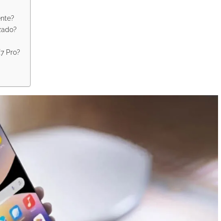
ente?
izado?
7 Pro?