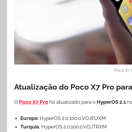
Poco X7 
Atualização do Poco X7 Pro par
O
Poco X7 Pro
foi atualizado para o
HyperOS 2.1
na
Europa
: HyperOS 2.0.100.0.VOJEUXM
Turquia
: HyperOS 2.0.100.0.VOJTRXM