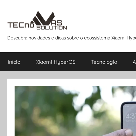
Pular
para
o
conteúdo
Descubra novidades e dicas sobre o ecossistema Xiaomi Hy
Início
Xiaomi HyperOS
Tecnologia
A