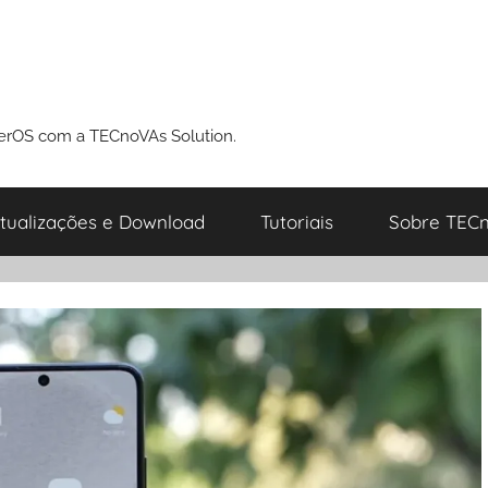
perOS com a TECnoVAs Solution.
tualizações e Download
Tutoriais
Sobre TECn