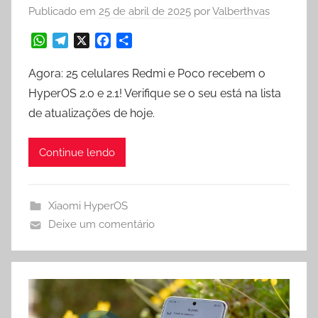
Publicado em
25 de abril de 2025
por
Valberthvas
W
T
X
F
S
h
e
a
h
a
l
c
a
Agora: 25 celulares Redmi e Poco recebem o
t
e
e
r
HyperOS 2.0 e 2.1! Verifique se o seu está na lista
s
g
b
e
de atualizações de hoje.
A
r
o
p
a
o
p
m
k
Continue lendo
Xiaomi HyperOS
Deixe um comentário