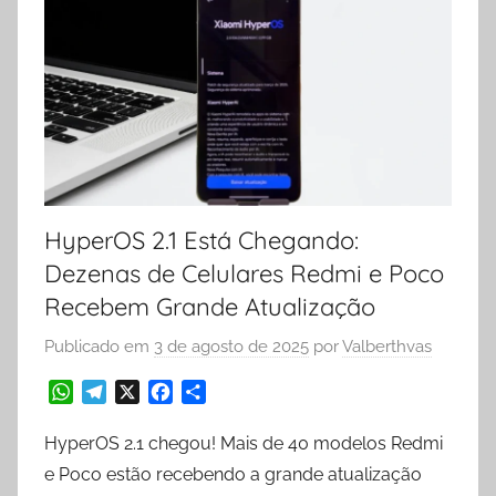
HyperOS 2.1 Está Chegando:
Dezenas de Celulares Redmi e Poco
Recebem Grande Atualização
Publicado em
3 de agosto de 2025
por
Valberthvas
W
T
X
F
S
h
e
a
h
a
l
c
a
HyperOS 2.1 chegou! Mais de 40 modelos Redmi
t
e
e
r
e Poco estão recebendo a grande atualização
s
g
b
e