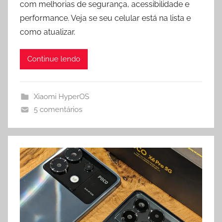
com melhorias de segurança, acessibilidade e
A
r
o
performance. Veja se seu celular está na lista e
p
a
o
p
m
k
como atualizar.
Continue lendo
Xiaomi HyperOS
5 comentários