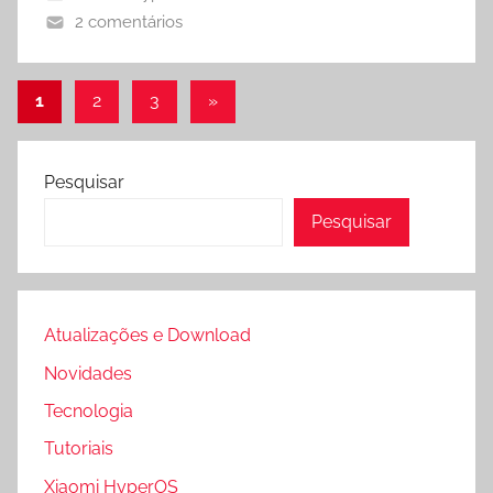
2 comentários
Paginação
Post
1
2
3
»
seguinte
de
posts
Pesquisar
Pesquisar
Atualizações e Download
Novidades
Tecnologia
Tutoriais
Xiaomi HyperOS