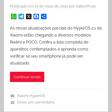
Publicado em
21 de maio de 2025
por
Valberthvas
W
T
X
F
S
h
e
a
h
a
l
c
a
As novas atualizações parciais do HyperOS 2.1 da
t
e
e
r
Xiaomi estão chegando a diversos modelos
s
g
b
e
Redmi e POCO. Confira a lista completa de
A
r
o
aparelhos contemplados e aprenda como
p
a
o
p
m
k
verificar se seu smartphone já pode ser
atualizado.
Continue lendo
Xiaomi HyperOS
Deixe um comentário