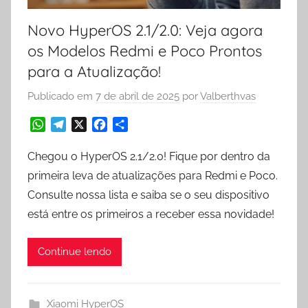
Novo HyperOS 2.1/2.0: Veja agora
os Modelos Redmi e Poco Prontos
para a Atualização!
Publicado em
7 de abril de 2025
por
Valberthvas
W
T
X
F
S
h
e
a
h
a
l
c
a
Chegou o HyperOS 2.1/2.0! Fique por dentro da
t
e
e
r
primeira leva de atualizações para Redmi e Poco.
s
g
b
e
Consulte nossa lista e saiba se o seu dispositivo
A
r
o
está entre os primeiros a receber essa novidade!
p
a
o
p
m
k
Continue lendo
Xiaomi HyperOS