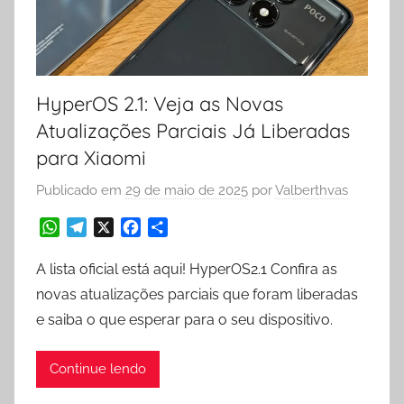
HyperOS 2.1: Veja as Novas
Atualizações Parciais Já Liberadas
para Xiaomi
Publicado em
29 de maio de 2025
por
Valberthvas
W
T
X
F
S
h
e
a
h
a
l
c
a
A lista oficial está aqui! HyperOS2.1 Confira as
t
e
e
r
novas atualizações parciais que foram liberadas
s
g
b
e
e saiba o que esperar para o seu dispositivo.
A
r
o
p
a
o
p
m
k
Continue lendo