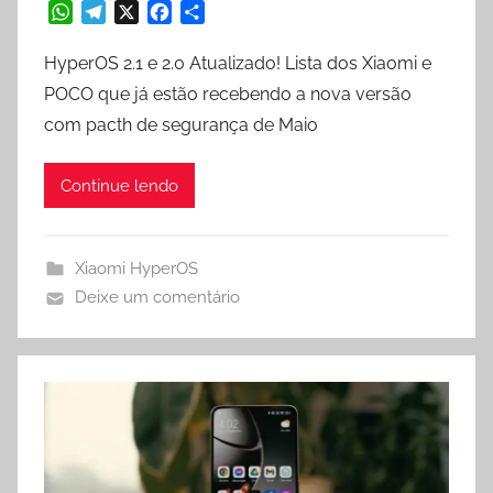
W
T
X
F
S
h
e
a
h
a
l
c
a
HyperOS 2.1 e 2.0 Atualizado! Lista dos Xiaomi e
t
e
e
r
POCO que já estão recebendo a nova versão
s
g
b
e
com pacth de segurança de Maio
A
r
o
p
a
o
p
m
k
Continue lendo
Xiaomi HyperOS
Deixe um comentário