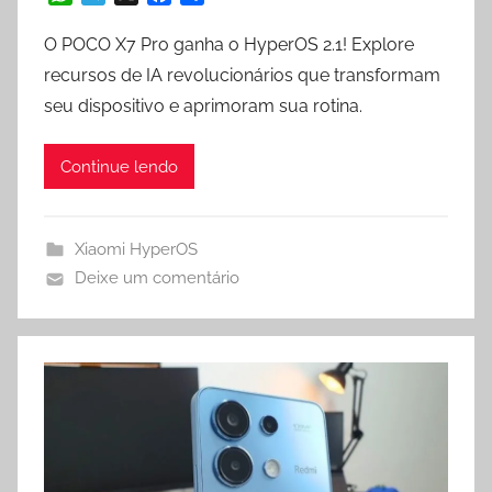
h
e
a
h
a
l
c
a
O POCO X7 Pro ganha o HyperOS 2.1! Explore
t
e
e
r
recursos de IA revolucionários que transformam
s
g
b
e
seu dispositivo e aprimoram sua rotina.
A
r
o
p
a
o
p
m
k
Continue lendo
Xiaomi HyperOS
Deixe um comentário