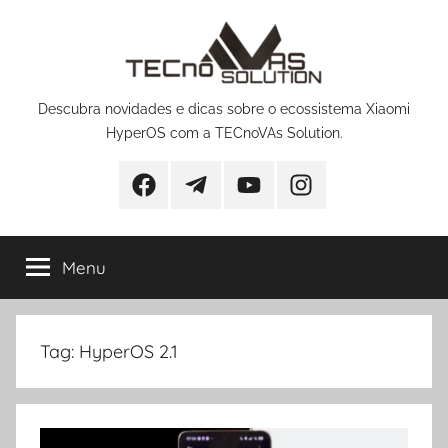
Pular
para
o
conteúdo
Descubra novidades e dicas sobre o ecossistema Xiaomi
HyperOS com a TECnoVAs Solution.
Facebook
Telegram
YouTube
Instagram
Menu
Tag:
HyperOS 2.1