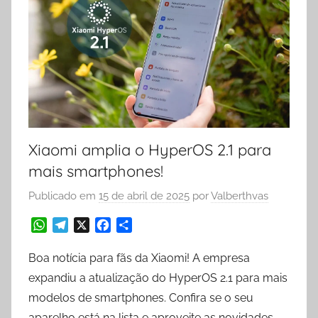
Xiaomi amplia o HyperOS 2.1 para
mais smartphones!
Publicado em
15 de abril de 2025
por
Valberthvas
W
T
X
F
S
h
e
a
h
a
l
c
a
Boa notícia para fãs da Xiaomi! A empresa
t
e
e
r
expandiu a atualização do HyperOS 2.1 para mais
s
g
b
e
modelos de smartphones. Confira se o seu
A
r
o
aparelho está na lista e aproveite as novidades