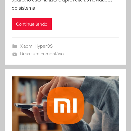
p
a
o
p
m
k
do sistema!
Continue lendo
Xiaomi HyperOS
Deixe um comentário