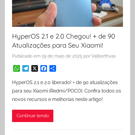
HyperOS 2.1 e 2.0 Chegou! + de 90
Atualizações para Seu Xiaomi!
Publicado em
19 de maio de 2025
por
Valberthvas
W
T
X
F
S
h
e
a
h
a
l
c
a
HyperOS 2.1 e 2.0 liberado! + de 90 atualizações
t
e
e
r
para seu Xiaomi (Redmi/POCO). Confira todos os
s
g
b
e
novos recursos e melhorias neste artigo!
A
r
o
p
a
o
p
m
k
Continue lendo