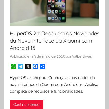
HyperOS 2.1: Descubra as Novidades
da Nova Interface da Xiaomi com
Android 15
Publicado em
3 de maio de 2025
por
Valberthvas
W
T
X
F
S
h
e
a
h
a
l
c
a
HyperOS 2.1 chegou! Conheça as novidades da
t
e
e
r
nova interface da Xiaomi com Android 15. Análise
s
g
b
e
completa de recursos e funcionalidades.
A
r
o
p
a
o
p
m
k
Continue lendo