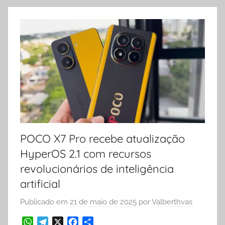
POCO X7 Pro recebe atualização
HyperOS 2.1 com recursos
revolucionários de inteligência
artificial
Publicado em
21 de maio de 2025
por
Valberthvas
W
T
X
F
S