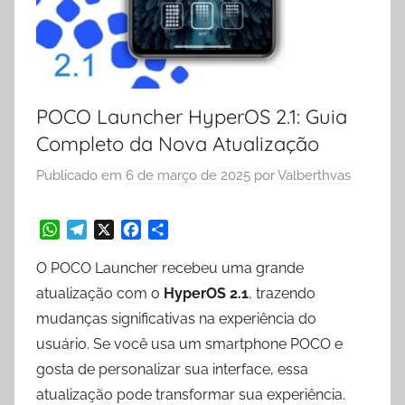
POCO Launcher HyperOS 2.1: Guia
Completo da Nova Atualização
Publicado em
6 de março de 2025
por
Valberthvas
W
T
X
F
S
O POCO Launcher recebeu uma grande
h
e
a
h
a
l
c
a
atualização com o
HyperOS 2.1
, trazendo
t
e
e
r
mudanças significativas na experiência do
s
g
b
e
usuário. Se você usa um smartphone POCO e
A
r
o
p
a
o
gosta de personalizar sua interface, essa
p
m
k
atualização pode transformar sua experiência.