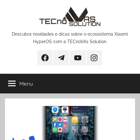
Pular
para
o
conteúdo
Descubra novidades e dicas sobre o ecossistema Xiaomi
HyperOS com a TECnoVAs Solution.
Facebook
Telegram
YouTube
Instagram
Menu