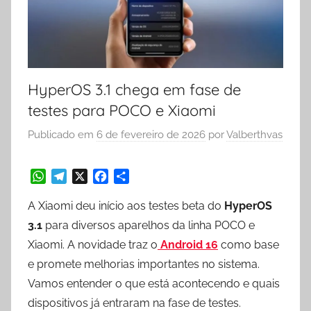
HyperOS 3.1 chega em fase de
testes para POCO e Xiaomi
Publicado em
6 de fevereiro de 2026
por
Valberthvas
W
T
X
F
S
A Xiaomi deu início aos testes beta do
HyperOS
h
e
a
h
a
l
c
a
3.1
para diversos aparelhos da linha POCO e
t
e
e
r
Xiaomi. A novidade traz o
Android 16
como base
s
g
b
e
e promete melhorias importantes no sistema.
A
r
o
p
a
o
Vamos entender o que está acontecendo e quais
p
m
k
dispositivos já entraram na fase de testes.