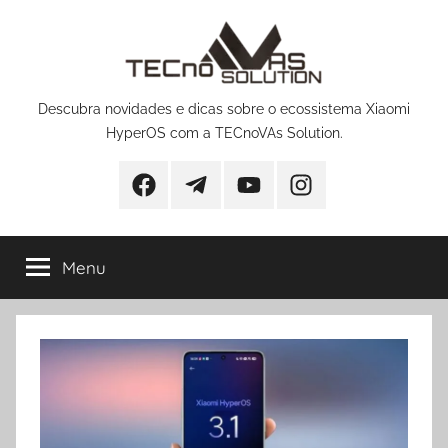
Pular
para
o
conteúdo
Descubra novidades e dicas sobre o ecossistema Xiaomi
HyperOS com a TECnoVAs Solution.
Facebook
Telegram
YouTube
Instagram
Menu