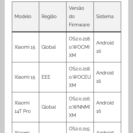
Versão
Modelo
Região
do
Sistema
Firmware
OS2.0.218.
Android
Xiaomi 15
Global
0.WOCMI
16
XM
OS2.0.218.
Android
Xiaomi 15
EEE
0.WOCEU
16
XM
OS2.0.216.
Xiaomi
Android
Global
0.WNNMI
14T Pro
16
XM
OS2.0.215.
Xiaomi
Android