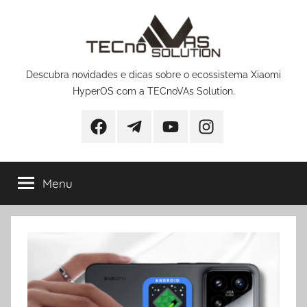
Pular
para
o
conteúdo
Descubra novidades e dicas sobre o ecossistema Xiaomi
HyperOS com a TECnoVAs Solution.
Facebook
Telegram
YouTube
Instagram
Menu