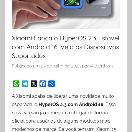
Xiaomi Lança o HyperOS 2.3 Estável
com Android 16: Veja os Dispositivos
Suportados
Publicado em
27 de julho de 2025
por
Valberthvas
W
T
X
F
S
A Xiaomi acaba de liberar uma novidade muito
h
e
a
h
a
l
c
a
esperada: o
HyperOS 2.3 com Android 16
. Essa
t
e
e
r
nova versão já começou a chegar de forma
s
g
b
e
oficial para usuários de alguns modelos mais
A
r
o
p
a
o
modernos da marca. Se você tem um Xiaomi 15