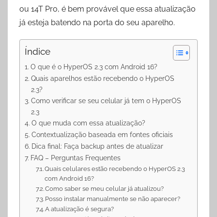
p
m
k
ou 14T Pro, é bem provável que essa atualização
já esteja batendo na porta do seu aparelho.
Índice
O que é o HyperOS 2.3 com Android 16?
Quais aparelhos estão recebendo o HyperOS
2.3?
Como verificar se seu celular já tem o HyperOS
2.3
O que muda com essa atualização?
Contextualização baseada em fontes oficiais
Dica final: Faça backup antes de atualizar
FAQ – Perguntas Frequentes
Quais celulares estão recebendo o HyperOS 2.3
com Android 16?
Como saber se meu celular já atualizou?
Posso instalar manualmente se não aparecer?
A atualização é segura?