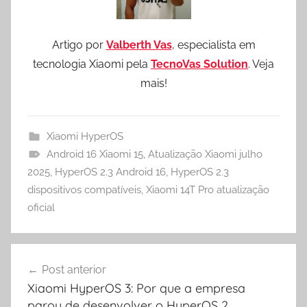
Artigo por
Valberth Vas
, especialista em
tecnologia Xiaomi pela
TecnoVas Solution
. Veja
mais!
Xiaomi HyperOS
Android 16 Xiaomi 15
,
Atualização Xiaomi julho
2025
,
HyperOS 2.3 Android 16
,
HyperOS 2.3
dispositivos compatíveis
,
Xiaomi 14T Pro atualização
oficial
Navegação
Post anterior
de
Xiaomi HyperOS 3: Por que a empresa
Post
parou de desenvolver o HyperOS 2