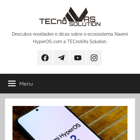
Pular
para
o
conteúdo
Descubra novidades e dicas sobre o ecossistema Xiaomi
HyperOS com a TECnoVAs Solution.
Facebook
Telegram
YouTube
Instagram
Menu