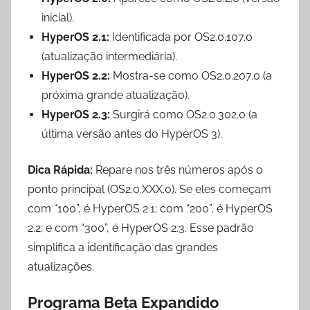
inicial).
HyperOS 2.1:
Identificada por OS2.0.107.0
(atualização intermediária).
HyperOS 2.2:
Mostra-se como OS2.0.207.0 (a
próxima grande atualização).
HyperOS 2.3:
Surgirá como OS2.0.302.0 (a
última versão antes do HyperOS 3).
Dica Rápida:
Repare nos três números após o
ponto principal (OS2.0.XXX.0). Se eles começam
com “100”, é HyperOS 2.1; com “200”, é HyperOS
2.2; e com “300”, é HyperOS 2.3. Esse padrão
simplifica a identificação das grandes
atualizações.
Programa Beta Expandido