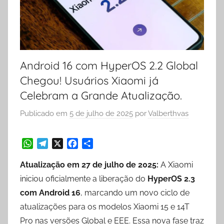
Android 16 com HyperOS 2.2 Global
Chegou! Usuários Xiaomi já
Celebram a Grande Atualização.
Publicado em
5 de julho de 2025
por
Valberthvas
W
T
X
F
S
Atualização em 27 de julho de 2025:
A Xiaomi
h
e
a
h
a
l
c
a
iniciou oficialmente a liberação do
HyperOS 2.3
t
e
e
r
com Android 16
, marcando um novo ciclo de
s
g
b
e
atualizações para os modelos Xiaomi 15 e 14T
A
r
o
p
a
o
Pro nas versões Global e EEE. Essa nova fase traz