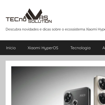
Pular
para
o
conteúdo
Descubra novidades e dicas sobre o ecossistema Xiaomi Hy
Início
Xiaomi HyperOS
Tecnologia
A