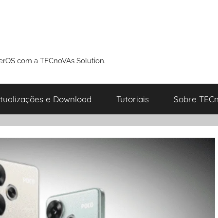
perOS com a TECnoVAs Solution.
tualizações e Download
Tutoriais
Sobre TECn