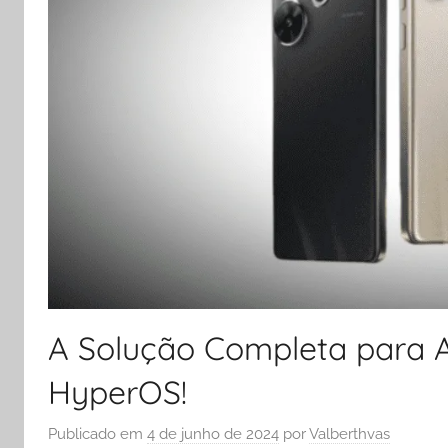
A Solução Completa para A
HyperOS!
Publicado em
4 de junho de 2024
por
Valberthvas