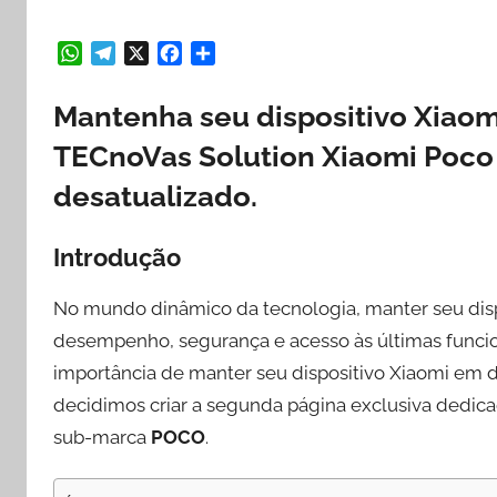
W
T
X
F
S
h
e
a
h
Mantenha seu dispositivo Xiaom
a
l
c
a
t
e
e
r
TECnoVas Solution Xiaomi Poco 
s
g
b
e
desatualizado.
A
r
o
p
a
o
p
m
k
Introdução
No mundo dinâmico da tecnologia, manter seu dispo
desempenho, segurança e acesso às últimas funci
importância de manter seu dispositivo Xiaomi em di
decidimos criar a segunda página exclusiva dedica
sub-marca
POCO
.