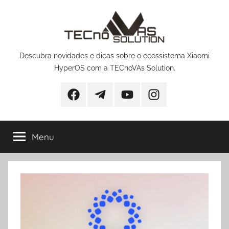
Pular
para
o
conteúdo
Descubra novidades e dicas sobre o ecossistema Xiaomi
HyperOS com a TECnoVAs Solution.
Facebook
Telegram
YouTube
Instagram
Menu