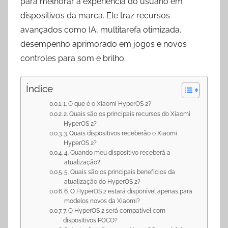
para melhorar a experiência do usuário em
p
a
o
dispositivos da marca. Ele traz recursos
p
m
k
avançados como IA, multitarefa otimizada,
desempenho aprimorado em jogos e novos
controles para som e brilho.
Índice
1. O que é o Xiaomi HyperOS 2?
2. Quais são os principais recursos do Xiaomi
HyperOS 2?
3. Quais dispositivos receberão o Xiaomi
HyperOS 2?
4. Quando meu dispositivo receberá a
atualização?
5. Quais são os principais benefícios da
atualização do HyperOS 2?
6. O HyperOS 2 estará disponível apenas para
modelos novos da Xiaomi?
7. O HyperOS 2 será compatível com
dispositivos POCO?