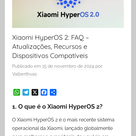
Xiaomi HyperOS 2: FAQ –
Atualizações, Recursos e
Dispositivos Compatíveis
Publicado em
15 de novembro de 2024
por
Valberthvas
W
T
X
F
S
h
e
a
h
1.
O que é o Xiaomi HyperOS 2?
a
l
c
a
t
e
e
r
O Xiaomi HyperOS 2 é o mais recente sistema
s
g
b
e
operacional da Xiaomi, lançado globalmente
A
r
o