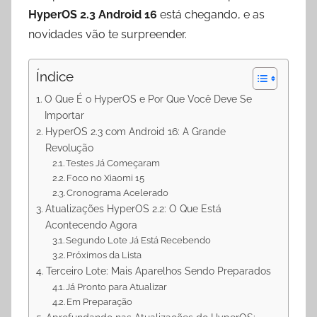
p
a
o
HyperOS 2.3 Android 16
está chegando, e as
p
m
k
novidades vão te surpreender.
Índice
O Que É o HyperOS e Por Que Você Deve Se
Importar
HyperOS 2.3 com Android 16: A Grande
Revolução
Testes Já Começaram
Foco no Xiaomi 15
Cronograma Acelerado
Atualizações HyperOS 2.2: O Que Está
Acontecendo Agora
Segundo Lote Já Está Recebendo
Próximos da Lista
Terceiro Lote: Mais Aparelhos Sendo Preparados
Já Pronto para Atualizar
Em Preparação