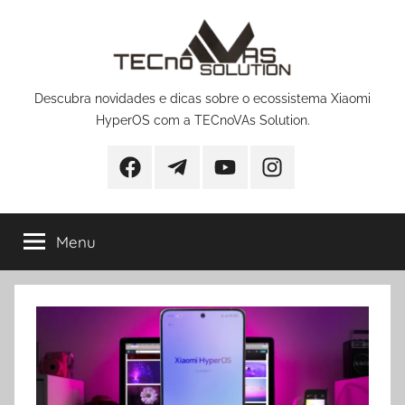
Pular
para
o
conteúdo
Descubra novidades e dicas sobre o ecossistema Xiaomi
HyperOS com a TECnoVAs Solution.
Facebook
Telegram
YouTube
Instagram
Menu