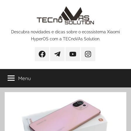
Pular
para
o
conteúdo
Descubra novidades e dicas sobre o ecossistema Xiaomi
HyperOS com a TECnoVAs Solution.
Facebook
Telegram
YouTube
Instagram
Menu