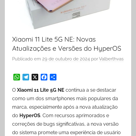
Xiaomi 11 Lite 5G NE: Novas
Atualizações e Versões do HyperOS
Publicado em
29 de outubro de 2024
por
Valberthvas
W
T
X
F
S
O
Xiaomi 11 Lite 5G NE
continua a se destacar
h
e
a
h
a
l
c
a
como um dos smartphones mais populares da
t
e
e
r
marca, especialmente após a nova atualização
s
g
b
e
do
HyperOS
. Com recursos aprimorados e
A
r
o
p
a
o
correções de bugs significativas, a nova versão
p
m
k
do sistema promete uma experiência de usuário