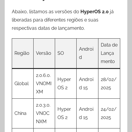
Abaixo, listamos as versões do
HyperOS 2.0
já
liberadas para diferentes regiões e suas
respectivas datas de lançamento.
Data de
Androi
Região
Versão
SO
Lança
d
mento
2.0.6.0.
Hyper
Androi
28/02/
Global
VNOMI
OS 2
d 15
2025
XM
2.0.3.0.
Hyper
Androi
24/02/
China
VNOC
OS 2
d 15
2025
NXM