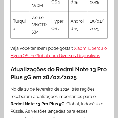
OS 2
d 15
2025
WXM
2.0.1.0.
Turqui
Hyper
Androi
15/01/
VNOTR
a
OS 2
d 15
2025
XM
veja você também pode gostar:
Xiaomi Liberou o
HyperOS 2.1 Global para Diversos Dispositivos
Atualizações do Redmi Note 13 Pro
Plus 5G em 28/02/2025
No dia 28 de fevereiro de 2025, três regiões
receberam atualizações importantes para o
Redmi Note 13 Pro Plus 5G
: Global, Indonésia e
Rússia. As versões lançadas para esses