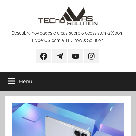
Pular
para
o
conteúdo
Descubra novidades e dicas sobre o ecossistema Xiaomi
HyperOS com a TECnoVAs Solution.
Facebook
Telegram
YouTube
Instagram
Menu