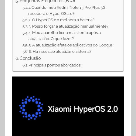
Perguntas Frequentes (FAQ)
1. Quando meu Redmi Note 13 Pro Plus 5G
receberá o HyperOS 2.0?
2. O HyperOS 2.0 melhora a bateria?
3. Posso forçar a atualização manualmente?
4. Meu aparelho ficou mais lento após a
atualização. O que fazer?
5. A atualização afeta os aplicativos do Google?
6. Há riscos ao atualizar o sistema?
Conclusão
Principais pontos abordados: