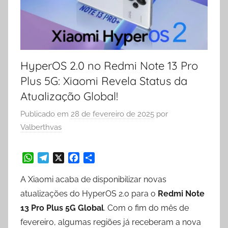
HyperOS 2.0 no Redmi Note 13 Pro
Plus 5G: Xiaomi Revela Status da
Atualização Global!
Publicado em
28 de fevereiro de 2025
por
Valberthvas
W
T
X
F
S
A Xiaomi acaba de disponibilizar novas
h
e
a
h
a
l
c
a
atualizações do HyperOS 2.0 para o
Redmi Note
t
e
e
r
13 Pro Plus 5G Global
. Com o fim do mês de
s
g
b
e
fevereiro, algumas regiões já receberam a nova
A
r
o