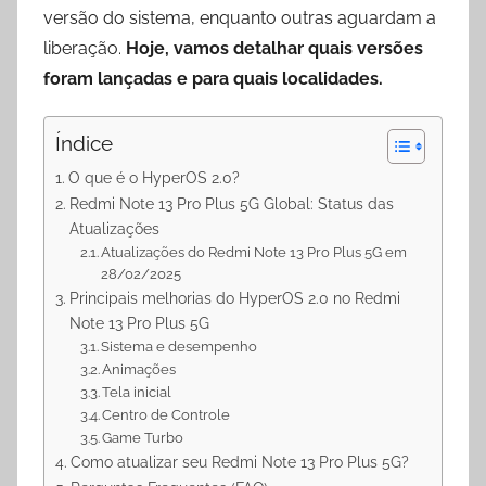
p
a
o
versão do sistema, enquanto outras aguardam a
p
m
k
liberação.
Hoje, vamos detalhar quais versões
foram lançadas e para quais localidades.
Índice
O que é o HyperOS 2.0?
Redmi Note 13 Pro Plus 5G Global: Status das
Atualizações
Atualizações do Redmi Note 13 Pro Plus 5G em
28/02/2025
Principais melhorias do HyperOS 2.0 no Redmi
Note 13 Pro Plus 5G
Sistema e desempenho
Animações
Tela inicial
Centro de Controle
Game Turbo
Como atualizar seu Redmi Note 13 Pro Plus 5G?