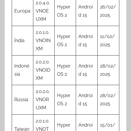
2.0.4.0.
Hyper
Androi
26/02/
Europa
VNOE
OS 2
d 15
2025
UXM
2.0.1.0.
Hyper
Androi
11/02/
Índia
VNOIN
OS 2
d 15
2025
XM
2.0.2.0.
Indoné
Hyper
Androi
28/02/
VNOID
sia
OS 2
d 15
2025
XM
2.0.2.0.
Hyper
Androi
28/02/
Rússia
VNOR
OS 2
d 15
2025
UXM
2.0.1.0.
Hyper
Androi
15/01/
Taiwan
VNOT