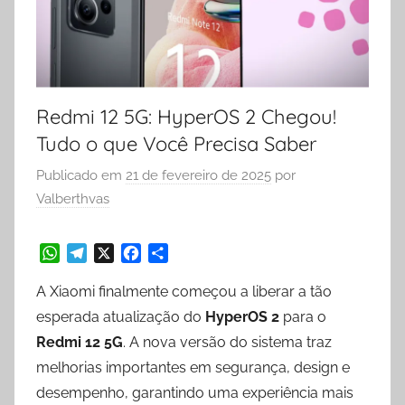
Redmi 12 5G: HyperOS 2 Chegou!
Tudo o que Você Precisa Saber
Publicado em
21 de fevereiro de 2025
por
Valberthvas
W
T
X
F
S
A Xiaomi finalmente começou a liberar a tão
h
e
a
h
a
l
c
a
esperada atualização do
HyperOS 2
para o
t
e
e
r
Redmi 12 5G
. A nova versão do sistema traz
s
g
b
e
melhorias importantes em segurança, design e
A
r
o
p
a
o
desempenho, garantindo uma experiência mais