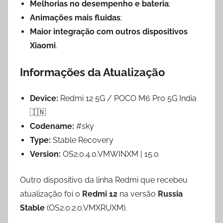
Melhorias no desempenho e bateria
;
Animações mais fluidas
;
Maior integração com outros dispositivos
Xiaomi
.
Informações da Atualização
Device:
Redmi 12 5G / POCO M6 Pro 5G India
🇮🇳
Codename:
#sky
Type:
Stable Recovery
Version:
OS2.0.4.0.VMWINXM | 15.0
Outro dispositivo da linha Redmi que recebeu
atualização foi o
Redmi 12
na versão
Russia
Stable
(OS2.0.2.0.VMXRUXM).