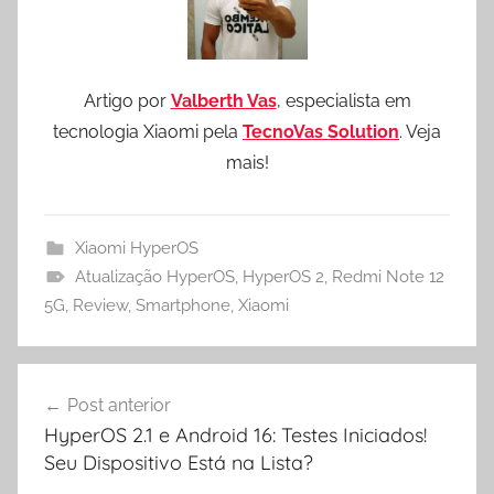
Artigo por
Valberth Vas
, especialista em
tecnologia Xiaomi pela
TecnoVas Solution
. Veja
mais!
Xiaomi HyperOS
Atualização HyperOS
,
HyperOS 2
,
Redmi Note 12
5G
,
Review
,
Smartphone
,
Xiaomi
Navegação
Post anterior
de
HyperOS 2.1 e Android 16: Testes Iniciados!
Post
Seu Dispositivo Está na Lista?