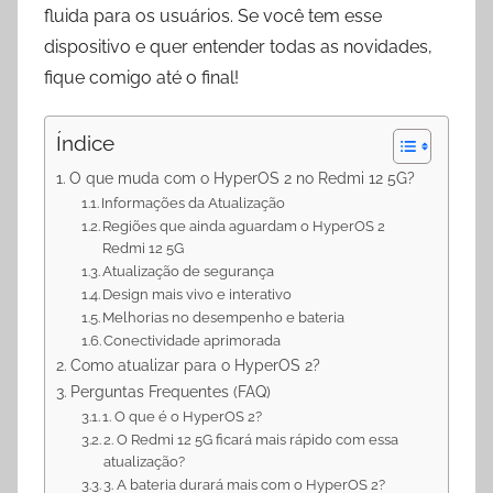
p
m
k
fluida para os usuários. Se você tem esse
dispositivo e quer entender todas as novidades,
fique comigo até o final!
Índice
O que muda com o HyperOS 2 no Redmi 12 5G?
Informações da Atualização
Regiões que ainda aguardam o HyperOS 2
Redmi 12 5G
Atualização de segurança
Design mais vivo e interativo
Melhorias no desempenho e bateria
Conectividade aprimorada
Como atualizar para o HyperOS 2?
Perguntas Frequentes (FAQ)
1. O que é o HyperOS 2?
2. O Redmi 12 5G ficará mais rápido com essa
atualização?
3. A bateria durará mais com o HyperOS 2?