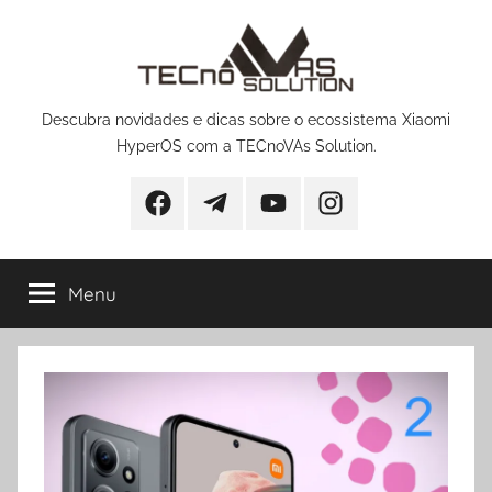
Pular
para
o
conteúdo
Descubra novidades e dicas sobre o ecossistema Xiaomi
HyperOS com a TECnoVAs Solution.
Facebook
Telegram
YouTube
Instagram
Menu