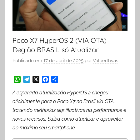
Poco X7 HyperOS 2 (VIA OTA)
Região BRASIL só Atualizar
Publicado em
17 de abril de 2025
por
Valberthvas
W
T
X
F
S
A esperada atualização HyperOS 2 chegou
h
e
a
h
a
l
c
a
oficialmente para o Poco X7 no Brasil via OTA,
t
e
e
r
trazendo melhorias significativas na performance e
s
g
b
e
novos recursos. Saiba como atualizar e aproveitar
A
r
o
p
a
o
ao máximo seu smartphone.
p
m
k