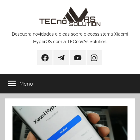
Pular
para
o
conteúdo
Descubra novidades e dicas sobre o ecossistema Xiaomi
HyperOS com a TECnoVAs Solution.
Facebook
Telegram
YouTube
Instagram
Menu