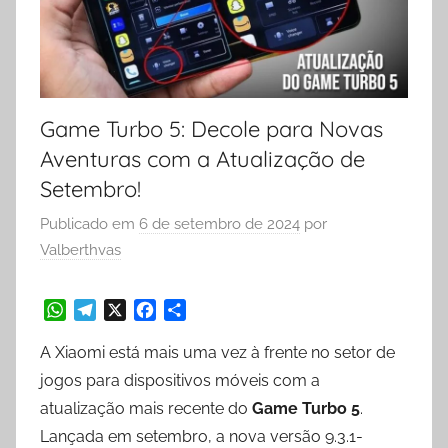
Game Turbo 5: Decole para Novas
Aventuras com a Atualização de
Setembro!
Publicado em
6 de setembro de 2024
por
Valberthvas
W
T
X
F
S
A Xiaomi está mais uma vez à frente no setor de
h
e
a
h
a
l
c
a
jogos para dispositivos móveis com a
t
e
e
r
atualização mais recente do
Game Turbo 5
.
s
g
b
e
Lançada em setembro, a nova versão 9.3.1-
A
r
o