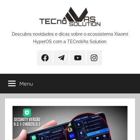
Pular
para
o
conteúdo
Descubra novidades e dicas sobre o ecossistema Xiaomi
HyperOS com a TECnoVAs Solution.
Facebook
Telegram
YouTube
Instagram
Menu