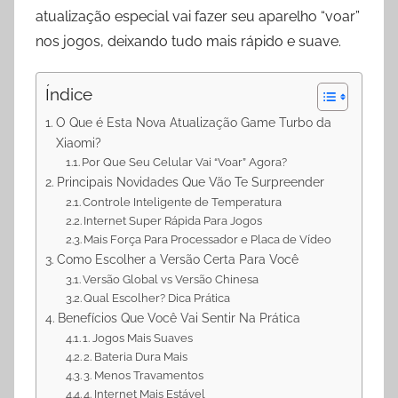
p
a
o
atualização especial vai fazer seu aparelho “voar”
p
m
k
nos jogos, deixando tudo mais rápido e suave.
Índice
O Que é Esta Nova Atualização Game Turbo da
Xiaomi?
Por Que Seu Celular Vai “Voar” Agora?
Principais Novidades Que Vão Te Surpreender
Controle Inteligente de Temperatura
Internet Super Rápida Para Jogos
Mais Força Para Processador e Placa de Vídeo
Como Escolher a Versão Certa Para Você
Versão Global vs Versão Chinesa
Qual Escolher? Dica Prática
Benefícios Que Você Vai Sentir Na Prática
1. Jogos Mais Suaves
2. Bateria Dura Mais
3. Menos Travamentos
4. Internet Mais Estável