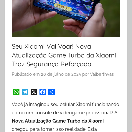
Seu Xiaomi Vai Voar! Nova
Atualização Game Turbo da Xiaomi
Traz Segurança Reforçada
Publicado em
20 de julho de 2025
por
Valberthvas
W
T
X
F
S
Você já imaginou seu celular Xiaomi funcionando
h
e
a
h
a
l
c
a
como um console de videogame profissional? A
t
e
e
r
Nova Atualização Game Turbo da Xiaomi
s
g
b
e
chegou para tornar isso realidade. Esta
A
r
o