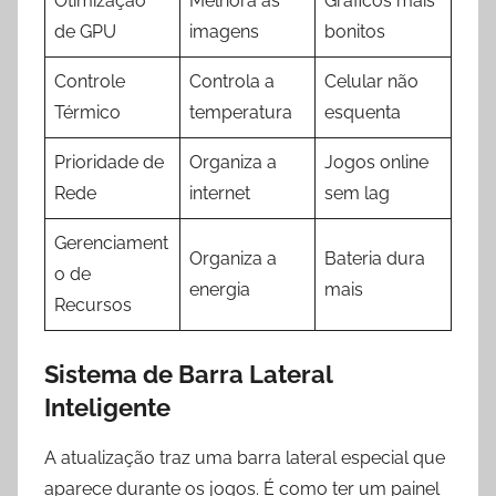
Otimização
Melhora as
Gráficos mais
de GPU
imagens
bonitos
Controle
Controla a
Celular não
Térmico
temperatura
esquenta
Prioridade de
Organiza a
Jogos online
Rede
internet
sem lag
Gerenciament
Organiza a
Bateria dura
o de
energia
mais
Recursos
Sistema de Barra Lateral
Inteligente
A atualização traz uma barra lateral especial que
aparece durante os jogos. É como ter um painel