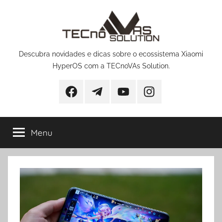
Pular
para
o
conteúdo
Descubra novidades e dicas sobre o ecossistema Xiaomi
HyperOS com a TECnoVAs Solution.
Facebook
Telegram
YouTube
Instagram
Menu