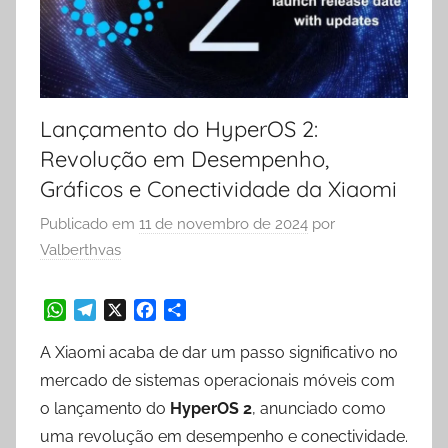
Lançamento do HyperOS 2:
Revolução em Desempenho,
Gráficos e Conectividade da Xiaomi
Publicado em
11 de novembro de 2024
por
Valberthvas
W
T
X
F
S
A Xiaomi acaba de dar um passo significativo no
h
e
a
h
a
l
c
a
mercado de sistemas operacionais móveis com
t
e
e
r
o lançamento do
HyperOS 2
, anunciado como
s
g
b
e
uma revolução em desempenho e conectividade.
A
r
o