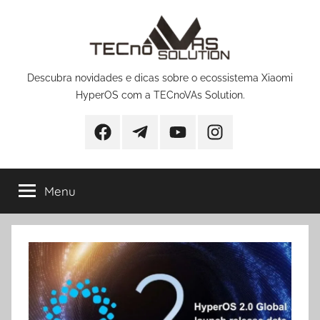
Pular
para
o
conteúdo
Descubra novidades e dicas sobre o ecossistema Xiaomi
HyperOS com a TECnoVAs Solution.
Facebook
Telegram
YouTube
Instagram
Menu