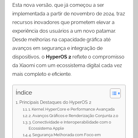
p
a
o
Esta nova versão, que já começou a ser
p
m
k
implementada a partir de novembro de 2024, traz
recursos inovadores que prometem elevar a
experiência dos usuários a um novo patamar.
Desde melhorias na capacidade gráfica até
avanços em segurança e integração de
dispositivos, o
HyperOS 2
reflete o compromisso
da Xiaomi com um ecossistema digital cada vez
mais completo e eficiente.
Índice
Principais Destaques do HyperOS 2
1. Kernel HyperCore e Performance Avançada
2. Avanços Gráficos e Renderização Conjunta 2.0
3. Conectividade e Interoperabilidade com o
Ecossistema Apple
4. Segurança Melhorada com Foco em