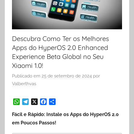
Descubra Como Ter os Melhores
Apps do HyperOS 2.0 Enhanced
Experience Beta Global no Seu
Xiaomi 1.0!
Publicado em
25 de setembro de 2024
por
Valberthvas
W
T
X
F
S
Fácil e Rápido: Instale os Apps do HyperOS 2.0
h
e
a
h
a
l
c
a
em Poucos Passos!
t
e
e
r