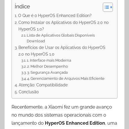
s
g
b
e
Índice
A
r
o
p
a
o
O Que é o HyperOS Enhanced Edition?
p
m
k
Como Instalar os Aplicativos do HyperOS 2.0 no
HyperOS 1.0?
Lista de Aplicativos Globais Disponíveis
Download
Benefícios de Usar os Aplicativos do HyperOS
2.0 no HyperOS 1.0
1. Interface mais Moderna
2. Melhor Desempenho
3. Segurança Avançada
4. Gerenciamento de Arquivos Mais Eficiente
Atenção: Compatibilidade
Conclusão
Recentemente, a Xiaomi fez um grande avanço
no mundo dos sistemas operacionais com o
lançamento do
HyperOS Enhanced Edition
, uma