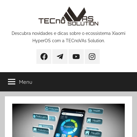
Pular
para
o
conteúdo
Descubra novidades e dicas sobre o ecossistema Xiaomi
HyperOS com a TECnoVAs Solution.
Facebook
Telegram
YouTube
Instagram
Menu