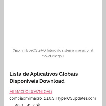
Xiaomi HypeOS 2🔥O futuro do sistema operacional
móvel chegou!
Lista de Aplicativos Globais
Disponíveis Download
MI MACRO DOWNLOAD
com.xiaomi.macro_2.2.6.S_HyperOSUpdates.com
___40_1__41_.apk