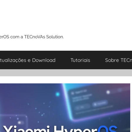
perOS com a TECnoVAs Solution.
tualizações e Download
Tutoriais
Sobre TECn