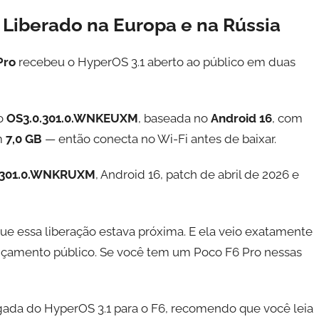
 Liberado na Europa e na Rússia
Pro
recebeu o HyperOS 3.1 aberto ao público em duas
ão
OS3.0.301.0.WNKEUXM
, baseada no
Android 16
, com
m
7,0 GB
— então conecta no Wi-Fi antes de baixar.
.301.0.WNKRUXM
, Android 16, patch de abril de 2026 e
e essa liberação estava próxima. E ela veio exatamente
nçamento público. Se você tem um Poco F6 Pro nessas
ada do HyperOS 3.1 para o F6, recomendo que você leia