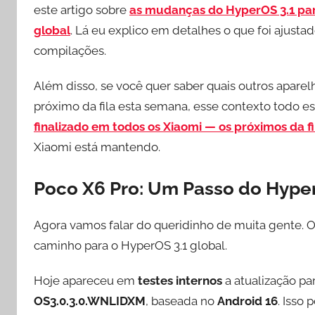
este artigo sobre
as mudanças do HyperOS 3.1 para
global
. Lá eu explico em detalhes o que foi ajusta
compilações.
Além disso, se você quer saber quais outros aparelh
próximo da fila esta semana, esse contexto todo es
finalizado em todos os Xiaomi — os próximos da fi
Xiaomi está mantendo.
Poco X6 Pro: Um Passo do Hyper
Agora vamos falar do queridinho de muita gente. 
caminho para o HyperOS 3.1 global.
Hoje apareceu em
testes internos
a atualização pa
OS3.0.3.0.WNLIDXM
, baseada no
Android 16
. Isso