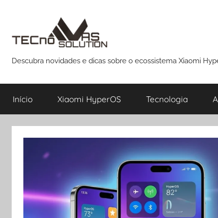
Pular
para
o
conteúdo
Descubra novidades e dicas sobre o ecossistema Xiaomi Hy
Início
Xiaomi HyperOS
Tecnologia
A