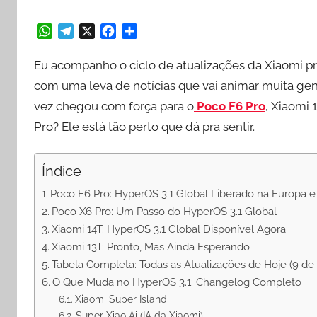
W
T
X
F
S
h
e
a
h
a
l
c
a
Eu acompanho o ciclo de atualizações da Xiaomi pr
t
e
e
r
com uma leva de notícias que vai animar muita ge
s
g
b
e
vez chegou com força para o
Poco F6 Pro
, Xiaomi 
A
r
o
p
a
o
Pro? Ele está tão perto que dá pra sentir.
p
m
k
Índice
Poco F6 Pro: HyperOS 3.1 Global Liberado na Europa e
Poco X6 Pro: Um Passo do HyperOS 3.1 Global
Xiaomi 14T: HyperOS 3.1 Global Disponível Agora
Xiaomi 13T: Pronto, Mas Ainda Esperando
Tabela Completa: Todas as Atualizações de Hoje (9 de
O Que Muda no HyperOS 3.1: Changelog Completo
Xiaomi Super Island
Super Xiao Ai (IA da Xiaomi)