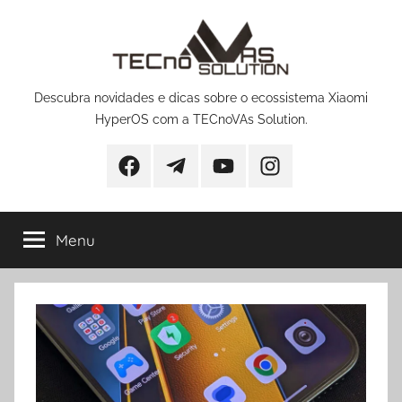
Pular
para
o
conteúdo
Descubra novidades e dicas sobre o ecossistema Xiaomi
HyperOS com a TECnoVAs Solution.
Facebook
Telegram
YouTube
Instagram
Menu