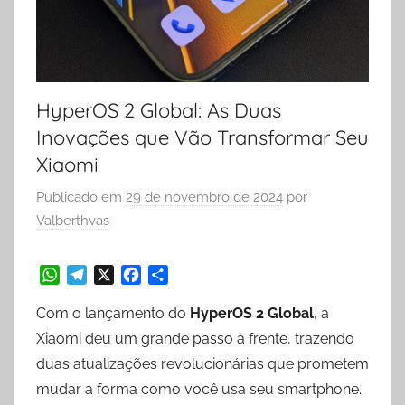
HyperOS 2 Global: As Duas
Inovações que Vão Transformar Seu
Xiaomi
Publicado em
29 de novembro de 2024
por
Valberthvas
W
T
X
F
S
Com o lançamento do
HyperOS 2 Global
, a
h
e
a
h
a
l
c
a
Xiaomi deu um grande passo à frente, trazendo
t
e
e
r
duas atualizações revolucionárias que prometem
s
g
b
e
mudar a forma como você usa seu smartphone.
A
r
o