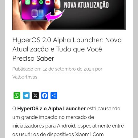
HyperOS 2.0 Alpha Launcher: Nova
Atualização e Tudo que Você
Precisa Saber
Publicado em
12 de setembro de 2024
por
Valberthvas
W
T
X
F
S
O
HyperOS 2.0 Alpha Launcher
está causando
h
e
a
h
a
l
c
a
um grande impacto no mercado de
t
e
e
r
inicializadores para Android, especialmente entre
s
g
b
e
os usuários de dispositivos Xiaomi. Com
A
r
o