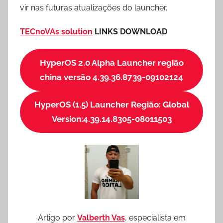
vir nas futuras atualizações do launcher.
TECnoVAs solution
LINKS DOWNLOAD
HyperOS 2.0 Alpha Launcher região
china versão 4.39.36.8739-09102124
HyperOS (1.5) Launcher Região: Global
Version:4.39.14.8305-08011503
Artigo por
Valberth Vas
, especialista em