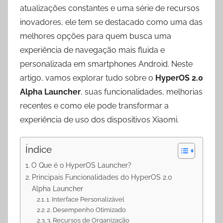
p
a
o
atualizações constantes e uma série de recursos
p
m
k
inovadores, ele tem se destacado como uma das
melhores opções para quem busca uma
experiência de navegação mais fluida e
personalizada em smartphones Android. Neste
artigo, vamos explorar tudo sobre o
HyperOS 2.0
Alpha Launcher
, suas funcionalidades, melhorias
recentes e como ele pode transformar a
experiência de uso dos dispositivos Xiaomi.
Índice
O Que é o HyperOS Launcher?
Principais Funcionalidades do HyperOS 2.0
Alpha Launcher
1. Interface Personalizável
2. Desempenho Otimizado
3. Recursos de Organização