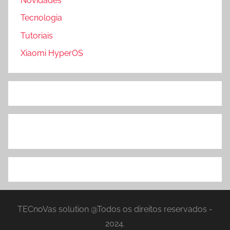
Novidades
Tecnologia
Tutoriais
Xiaomi HyperOS
TECnoVas solution @Todos os direitos reservados -
2024.