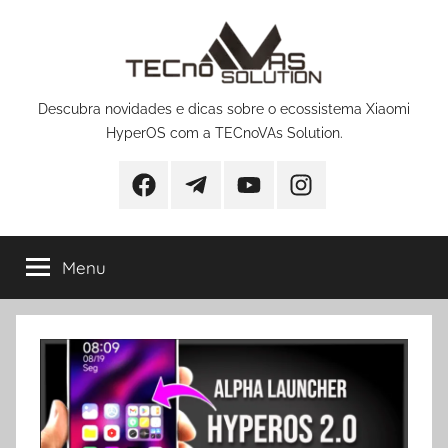
Pular
para
o
conteúdo
Descubra novidades e dicas sobre o ecossistema Xiaomi
HyperOS com a TECnoVAs Solution.
Facebook
Telegram
YouTube
Instagram
Menu