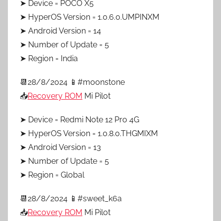
➤ Device = POCO X5
➤ HyperOS Version = 1.0.6.0.UMPINXM
➤ Android Version = 14
➤ Number of Update = 5
➤ Region = India
📆28/8/2024 📱#moonstone
📥
Recovery ROM
Mi Pilot
➤ Device = Redmi Note 12 Pro 4G
➤ HyperOS Version = 1.0.8.0.THGMIXM
➤ Android Version = 13
➤ Number of Update = 5
➤ Region = Global
📆28/8/2024 📱#sweet_k6a
📥
Recovery ROM
Mi Pilot