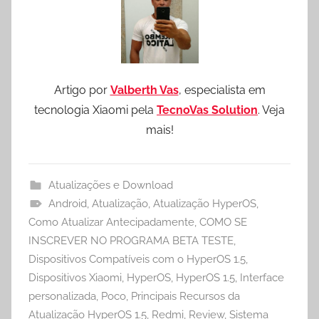
Artigo por
Valberth Vas
, especialista em
tecnologia Xiaomi pela
TecnoVas Solution
. Veja
mais!
Atualizações e Download
Android
,
Atualização
,
Atualização HyperOS
,
Como Atualizar Antecipadamente
,
COMO SE
INSCREVER NO PROGRAMA BETA TESTE
,
Dispositivos Compatíveis com o HyperOS 1.5
,
Dispositivos Xiaomi
,
HyperOS
,
HyperOS 1.5
,
Interface
personalizada
,
Poco
,
Principais Recursos da
Atualização HyperOS 1.5
,
Redmi
,
Review
,
Sistema