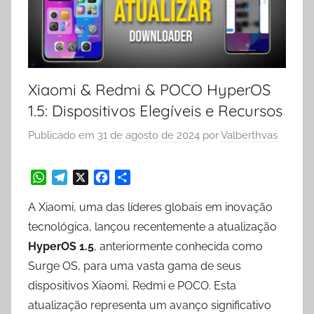
Xiaomi & Redmi & POCO HyperOS
1.5: Dispositivos Elegíveis e Recursos
Publicado em
31 de agosto de 2024
por
Valberthvas
W
T
X
F
S
A Xiaomi, uma das líderes globais em inovação
h
e
a
h
a
l
c
a
tecnológica, lançou recentemente a atualização
t
e
e
r
HyperOS 1.5
, anteriormente conhecida como
s
g
b
e
Surge OS, para uma vasta gama de seus
A
r
o
p
a
o
dispositivos Xiaomi, Redmi e POCO. Esta
p
m
k
atualização representa um avanço significativo