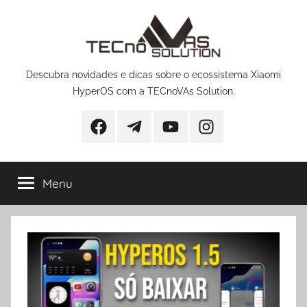
Pular
para
o
conteúdo
Descubra novidades e dicas sobre o ecossistema Xiaomi
HyperOS com a TECnoVAs Solution.
Facebook
Telegram
YouTube
Instagram
Menu