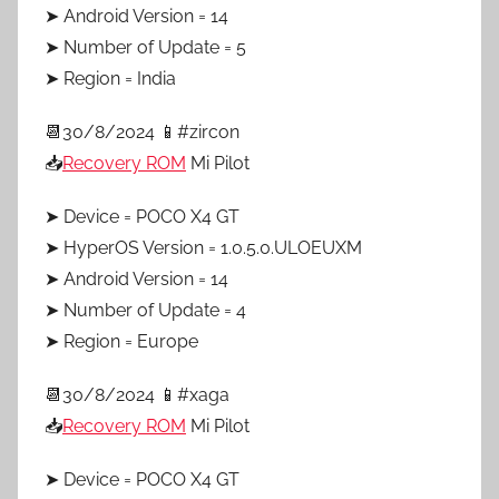
➤ Android Version = 14
➤ Number of Update = 5
➤ Region = India
📆30/8/2024 📱#zircon
📥
Recovery ROM
Mi Pilot
➤ Device = POCO X4 GT
➤ HyperOS Version = 1.0.5.0.ULOEUXM
➤ Android Version = 14
➤ Number of Update = 4
➤ Region = Europe
📆30/8/2024 📱#xaga
📥
Recovery ROM
Mi Pilot
➤ Device = POCO X4 GT