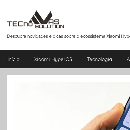
Pular
para
o
conteúdo
Descubra novidades e dicas sobre o ecossistema Xiaomi Hy
Início
Xiaomi HyperOS
Tecnologia
A