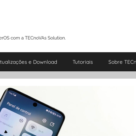
perOS com a TECnoVAs Solution.
tualizações e Download
Tutoriais
Sobre TECn