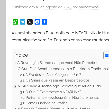
Publicado em
10 de agosto de 2025
por
Valberthvas
W
T
X
F
S
h
e
a
h
Xiaomi abandona Bluetooth pelo NEARLINK da Huaw
a
l
c
a
comunicação sem fio. Entenda como essa mudança af
t
e
e
r
s
g
b
e
A
r
o
Índice
p
a
o
A Revolução Silenciosa que Você Não Percebeu
p
m
k
O Que Está Acontecendo com o Bluetooth Tradicional
A Era dos 25 Anos Chegou ao Fim?
Os Sinais que Passaram Despercebidos
NEARLINK: A Tecnologia Secreta que Muda Tudo
O Que É Exatamente o NEARLINK?
Performance Revolucionária, Não Incremental
Como Funciona na Prática
A Parceria Secreta: Xiaomi e Huawei Juntas