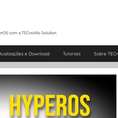
perOS com a TECnoVAs Solution.
tualizações e Download
Tutoriais
Sobre TECn