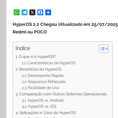
W
T
X
F
S
h
e
a
h
HyperOS 2.2 Chegou (Atualizado em 25/07/2025)!
a
l
c
a
Redmi ou POCO
t
e
e
r
s
g
b
e
A
r
o
Índice
p
a
o
O que é o HyperOS?
p
m
k
Características do HyperOS
Benefícios do HyperOS
Desempenho Rápido
Segurança Reforçada
Facilidade de Uso
Comparação com Outros Sistemas Operacionais
HyperOS vs. Android
HyperOS vs. iOS
Aplicações e Usos do HyperOS