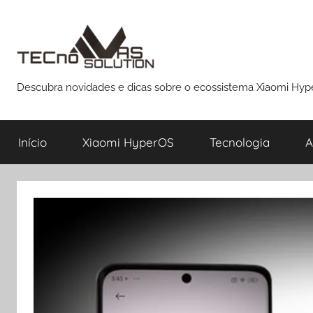
Pular
para
o
conteúdo
Descubra novidades e dicas sobre o ecossistema Xiaomi Hy
Início
Xiaomi HyperOS
Tecnologia
A