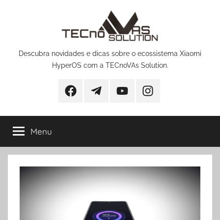
Pular
para
o
conteúdo
Descubra novidades e dicas sobre o ecossistema Xiaomi
HyperOS com a TECnoVAs Solution.
Facebook
Telegram
YouTube
Instagram
Menu