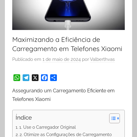
Maximizando a Eficiência de
Carregamento em Telefones Xiaomi
Publicado em
1 de maio de 2024
por
Valberthvas
W
T
X
F
S
Assegurando um Carregamento Eficiente em
h
e
a
h
a
l
c
a
Telefones Xiaomi
t
e
e
r
s
g
b
e
Índice
A
r
o
p
a
o
1. Use o Carregador Original
p
m
k
2. Otimize as Configurações de Carregamento