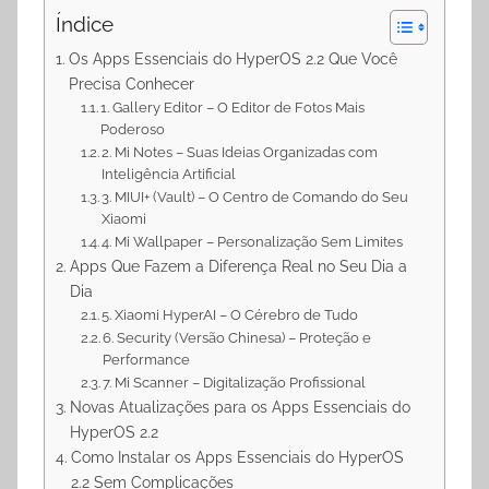
p
m
k
Índice
Os Apps Essenciais do HyperOS 2.2 Que Você
Precisa Conhecer
1. Gallery Editor – O Editor de Fotos Mais
Poderoso
2. Mi Notes – Suas Ideias Organizadas com
Inteligência Artificial
3. MIUI+ (Vault) – O Centro de Comando do Seu
Xiaomi
4. Mi Wallpaper – Personalização Sem Limites
Apps Que Fazem a Diferença Real no Seu Dia a
Dia
5. Xiaomi HyperAI – O Cérebro de Tudo
6. Security (Versão Chinesa) – Proteção e
Performance
7. Mi Scanner – Digitalização Profissional
Novas Atualizações para os Apps Essenciais do
HyperOS 2.2
Como Instalar os Apps Essenciais do HyperOS
2.2 Sem Complicações