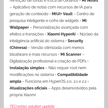
remoção de fundo e troca de cenários •
Mi Notes
– Aplicativo de notas com recursos de IA para
geração de conteúdo •
MIUI+ Vault
– Centro de
pesquisa inteligente e cofre de widgets •
Mi
Wallpaper
– Personalização avançada com
efeitos e transições •
Xiaomi HyperAI
– Núcleo da
inteligência artificial do sistema •
Security
(Chinesa)
– Versão otimizada com menos
bloatware e mais recursos •
Mi Scanner
–
Digitalização profissional e criação de PDFs •
Instalação simples
– Não requer root nem
modificações no sistema •
Compatibilidade
ampla
– Funciona em HyperOS 2.0, 2.1 e 2.2 •
Atualizações oficiais
– Apps desenvolvidos pela
própria Xiaomi
TECnoVas solution update