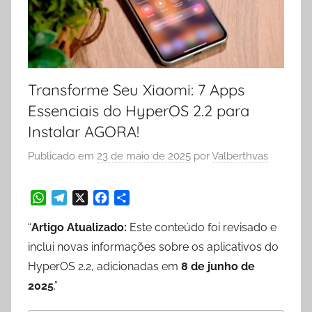
Transforme Seu Xiaomi: 7 Apps
Essenciais do HyperOS 2.2 para
Instalar AGORA!
Publicado em
23 de maio de 2025
por
Valberthvas
W
T
X
F
S
“
Artigo Atualizado:
Este conteúdo foi revisado e
h
e
a
h
a
l
c
a
inclui novas informações sobre os aplicativos do
t
e
e
r
HyperOS 2.2, adicionadas em
8 de junho de
s
g
b
e
2025
.”
A
r
o
p
a
o