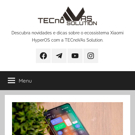
Pular
para
o
conteúdo
Descubra novidades e dicas sobre o ecossistema Xiaomi
HyperOS com a TECnoVAs Solution.
Facebook
Telegram
YouTube
Instagram
Menu