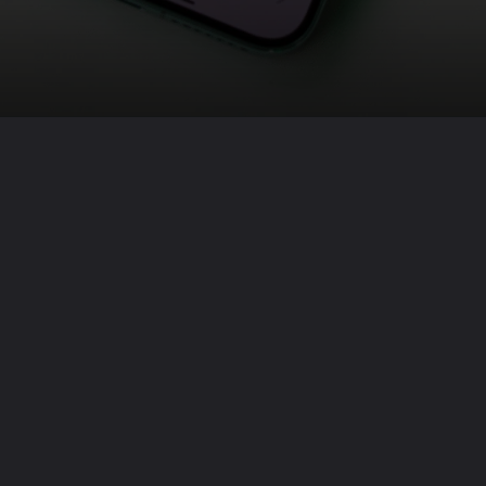
Opening
https://tecnovassolution.com/atualizacoes-xiaomi-hyperos-2-1/