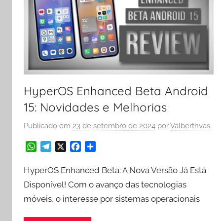
HyperOS Enhanced Beta Android
15: Novidades e Melhorias
Publicado em
23 de setembro de 2024
por
Valberthvas
W
T
X
F
S
h
e
a
h
a
l
c
a
HyperOS Enhanced Beta: A Nova Versão Já Está
t
e
e
r
Disponível! Com o avanço das tecnologias
s
g
b
e
móveis, o interesse por sistemas operacionais
A
r
o
p
a
o