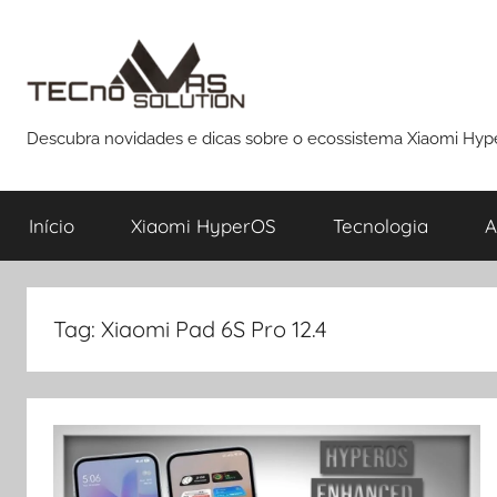
Pular
para
o
conteúdo
Descubra novidades e dicas sobre o ecossistema Xiaomi Hy
Início
Xiaomi HyperOS
Tecnologia
A
Tag:
Xiaomi Pad 6S Pro 12.4