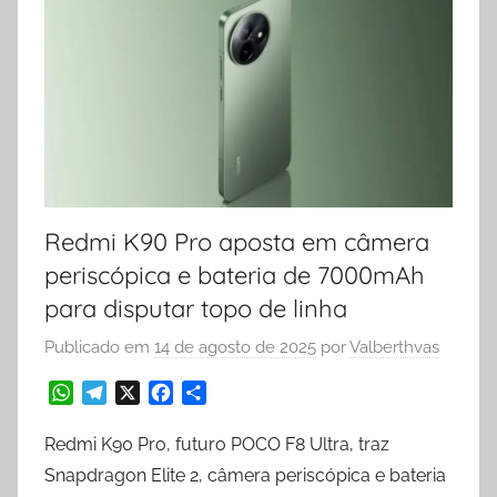
Redmi K90 Pro aposta em câmera
periscópica e bateria de 7000mAh
para disputar topo de linha
Publicado em
14 de agosto de 2025
por
Valberthvas
W
T
X
F
S
h
e
a
h
a
l
c
a
Redmi K90 Pro, futuro POCO F8 Ultra, traz
t
e
e
r
Snapdragon Elite 2, câmera periscópica e bateria
s
g
b
e