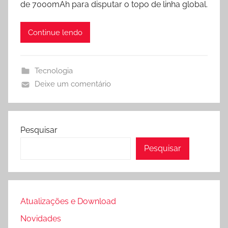
de 7000mAh para disputar o topo de linha global.
A
r
o
p
a
o
p
m
k
Continue lendo
Tecnologia
Deixe um comentário
Pesquisar
Pesquisar
Atualizações e Download
Novidades