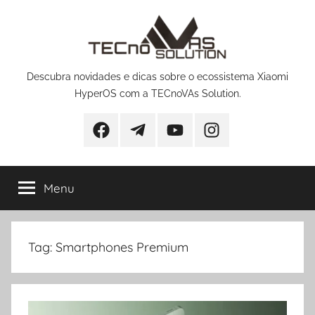
Pular
para
o
conteúdo
Descubra novidades e dicas sobre o ecossistema Xiaomi
HyperOS com a TECnoVAs Solution.
Facebook
Telegram
YouTube
Instagram
Menu
Tag:
Smartphones Premium