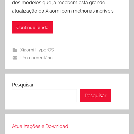
dos modelos que já recebem esta grande
A
r
o
atualização da Xiaomi com melhorias incríveis.
p
a
o
p
m
k
Continue lendo
Xiaomi HyperOS
Um comentário
Pesquisar
Pesquisar
Atualizações e Download