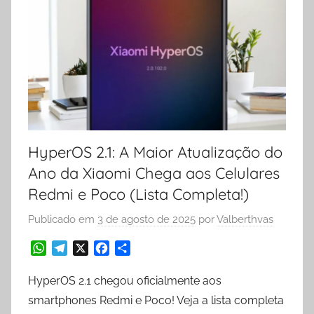
HyperOS 2.1: A Maior Atualização do
Ano da Xiaomi Chega aos Celulares
Redmi e Poco (Lista Completa!)
Publicado em
3 de agosto de 2025
por
Valberthvas
W
T
X
F
S
h
e
a
h
a
l
c
a
HyperOS 2.1 chegou oficialmente aos
t
e
e
r
smartphones Redmi e Poco! Veja a lista completa
s
g
b
e