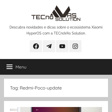
Pular
para
o
conteúdo
Descubra novidades e dicas sobre o ecossistema Xiaomi
HyperOS com a TECnoVAs Solution.
Facebook
Telegram
YouTube
Instagram
Menu
Tag:
Redmi-Poco-update