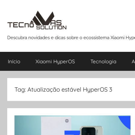
Pular
para
o
conteúdo
Descubra novidades e dicas sobre o ecossistema Xiaomi Hy
Início
Xiaomi HyperOS
Tecnologia
A
Tag:
Atualização estável HyperOS 3