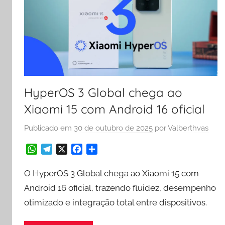
HyperOS 3 Global chega ao
Xiaomi 15 com Android 16 oficial
Publicado em
30 de outubro de 2025
por
Valberthvas
W
T
X
F
S
h
e
a
h
a
l
c
a
O HyperOS 3 Global chega ao Xiaomi 15 com
t
e
e
r
Android 16 oficial, trazendo fluidez, desempenho
s
g
b
e
otimizado e integração total entre dispositivos.
A
r
o
p
a
o