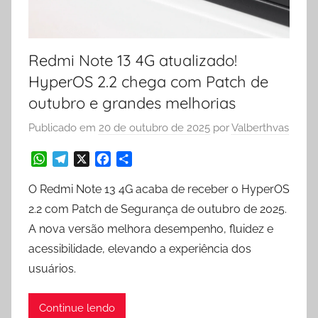
Redmi Note 13 4G atualizado!
HyperOS 2.2 chega com Patch de
outubro e grandes melhorias
Publicado em
20 de outubro de 2025
por
Valberthvas
W
T
X
F
S
O Redmi Note 13 4G acaba de receber o HyperOS
h
e
a
h
a
l
c
a
2.2 com Patch de Segurança de outubro de 2025.
t
e
e
r
A nova versão melhora desempenho, fluidez e
s
g
b
e
acessibilidade, elevando a experiência dos
A
r
o
p
a
o
usuários.
p
m
k
Continue lendo