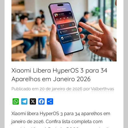
Xiaomi Libera HyperOS 3 para 34
Aparelhos em Janeiro 2026
Publicado em
20 de janeiro de 2026
por
Valberthvas
W
T
X
F
S
Xiaomi libera HyperOS 3 para 34 aparelhos em
h
e
a
h
a
l
c
a
janeiro de 2026. Confira lista completa com
t
e
e
r