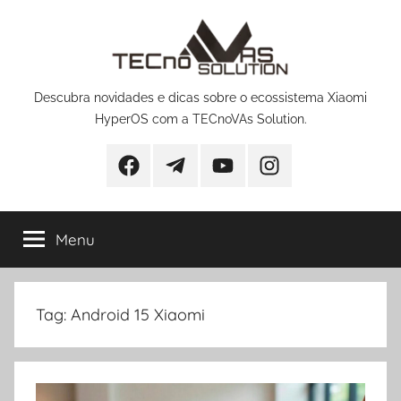
Pular
para
o
conteúdo
Descubra novidades e dicas sobre o ecossistema Xiaomi
HyperOS com a TECnoVAs Solution.
Facebook
Telegram
YouTube
Instagram
Menu
Tag:
Android 15 Xiaomi