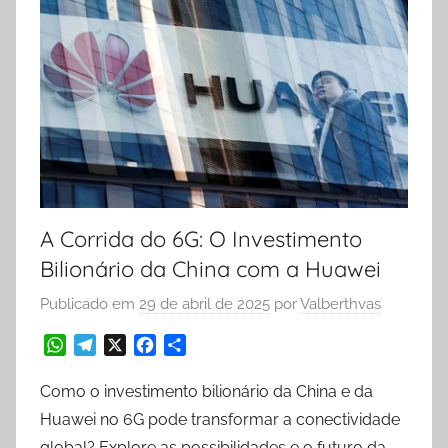
A Corrida do 6G: O Investimento
Bilionário da China com a Huawei
Publicado em
29 de abril de 2025
por
Valberthvas
W
T
X
F
S
h
e
a
h
a
l
c
a
Como o investimento bilionário da China e da
t
e
e
r
Huawei no 6G pode transformar a conectividade
s
g
b
e
global? Explore as possibilidades e o futuro da