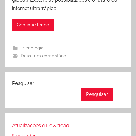
A
r
o
internet ultrarrápida.
p
a
o
p
m
k
Continue lendo
Tecnologia
Deixe um comentário
Pesquisar
Pesquisar
Atualizações e Download
Novidades