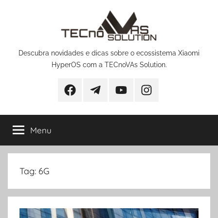
Pular
para
o
conteúdo
Descubra novidades e dicas sobre o ecossistema Xiaomi
HyperOS com a TECnoVAs Solution.
Facebook
Telegram
YouTube
Instagram
Menu
Tag:
6G